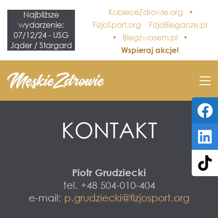
•
KobieceZdrowie.org
Najbliższe
wydarzenie:
FizjoSport.org
FizjoBiegacze.pl
07/12/24 - USG
•
•
Biegzwasem.pl
Jąder / Stargard
Wspieraj akcje!
KONTAKT
Piotr Grudziecki
tel. +48 504-010-404
e-mail:
p.grudziecki@fizjosport.org